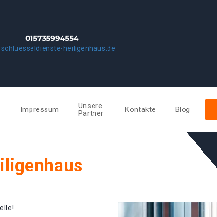
schluesseldienste-heiligenhaus.de
Unsere
e
Impressum
Kontakte
Blog
Partner
iligenhaus
elle!